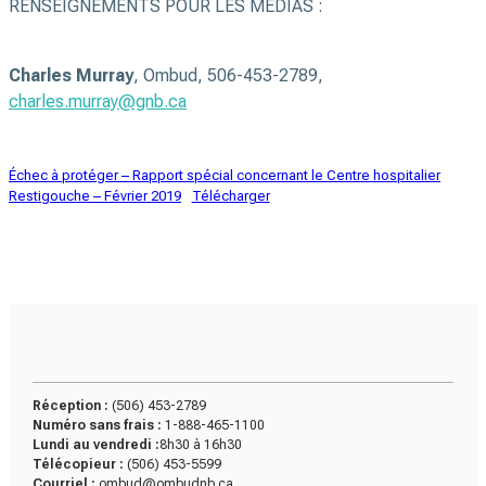
RENSEIGNEMENTS POUR LES MÉDIAS :
Charles Murray
, Ombud, 506-453-2789,
charles.murray@gnb.ca
Échec à protéger – Rapport spécial concernant le Centre hospitalier
Restigouche – Février 2019
Télécharger
Réception :
(506) 453-2789
Numéro sans frais :
1-888-465-1100
Lundi au vendredi :
8h30 à 16h30
Télécopieur :
(506) 453-5599
Courriel :
ombud@ombudnb.ca